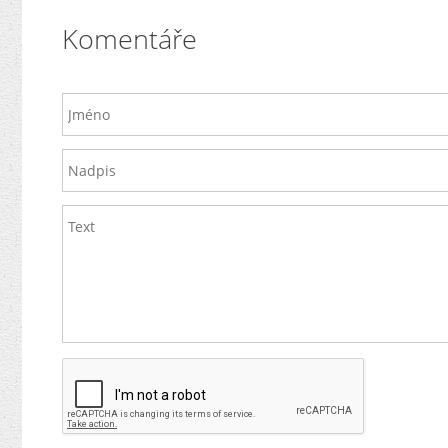
Komentáře