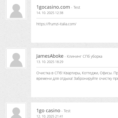
1gocasino.com
- Test
14. 10. 2025 12:38
https://frumzi-italia.com/
JamesAboke
- Клининг СПб уборка
13. 10. 2025 18:29
Очистка в СПб! Квартиры, Коттеджи, Офисы.
времени для отдыха! Забронируйте очистку прям
1go casino
- Test
12. 10. 2025 21:41