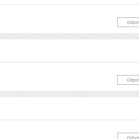
Odpo
Odpo
Odpo