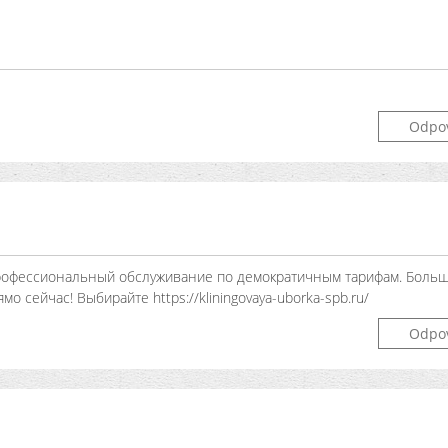
Odpo
 Профессиональный обслуживание по демократичным тарифам. Боль
о сейчас! Выбирайте https://kliningovaya-uborka-spb.ru/
Odpo