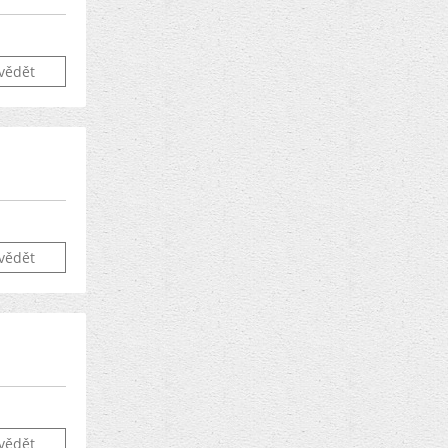
vědět
vědět
vědět