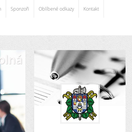
n
Sponzoři
Oblíbené odkazy
Kontakt
olná