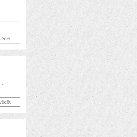
vědět
ше
vědět