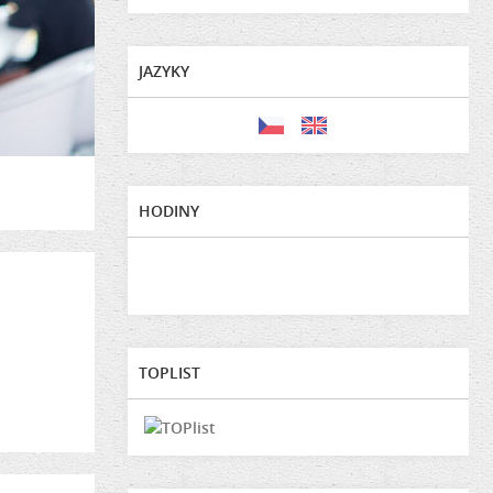
JAZYKY
HODINY
TOPLIST