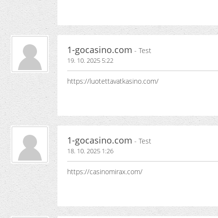
1-gocasino.com
- Test
19. 10. 2025 5:22
https://luotettavatkasino.com/
1-gocasino.com
- Test
18. 10. 2025 1:26
https://casinomirax.com/