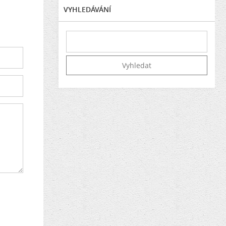
VYHLEDÁVÁNÍ